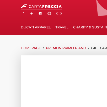
DUCATI APPAREL
TRAVEL
CHARITY & SUSTAIN
HOMEPAGE
TU
PREMI IN PRIMO PIANO
GIFT CAR
Warning:
Success:
Password
SEI
salvata
ALLA
GIFT
correttamente!
CARD
LA
PIADINERIA