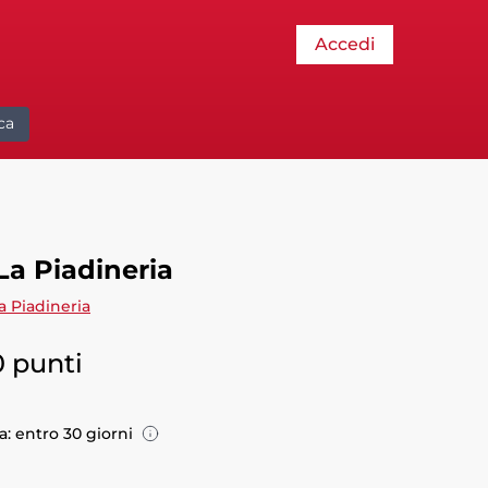
Accedi
ca
La Piadineria
a Piadineria
0 punti
: entro 30 giorni