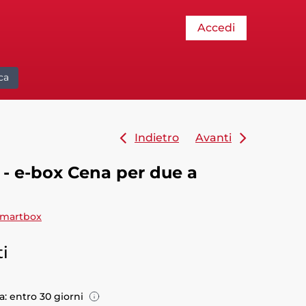
Accedi
ca
Indietro
Avanti
- e-box Cena per due a
martbox
i
: entro 30 giorni