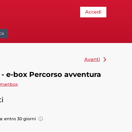
Accedi
ca
Avanti
- e-box Percorso avventura
martbox
i
: entro 30 giorni