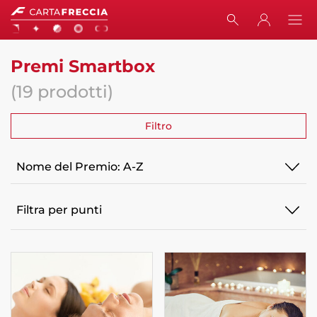
RICERCA
Smartbox
Premi Smartbox
Warning:
Success:
Password
salvata
(19 prodotti)
correttamente!
Premi
Filtro
Ordina
per
categoria
Ordina
per
Filtra per punti
categoria