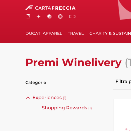
DUCATI APPAREL
TRAVEL
CHARITY & SUSTAIN
Winelivery
Premi Winelivery
(
Warning:
Success:
Password
salvata
correttamente!
Premi
Filtra 
Categorie
Experiences
(1)
Shopping Rewards
(1)