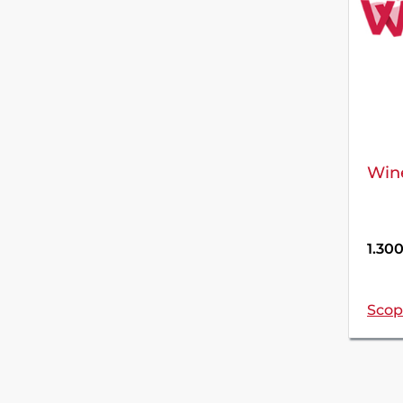
Wine
1.30
Scopr