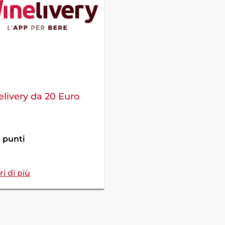
livery da 20 Euro
0 punti
i di più